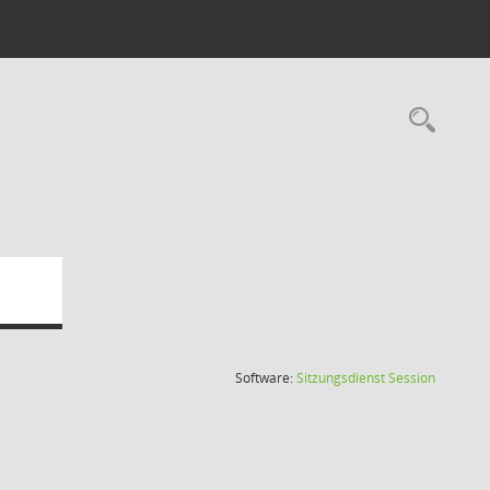
h
Rec
(Wird in
Software:
Sitzungsdienst
Session