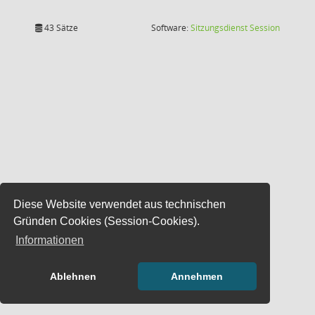
(Wird in
43 Sätze
Software:
Sitzungsdienst
Session
Diese Website verwendet aus technischen
Gründen Cookies (Session-Cookies).
Informationen
Ablehnen
Annehmen