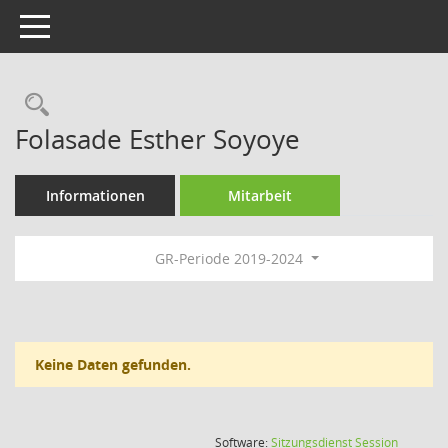
Toggle navigation
Rechercheauswahl
Folasade Esther Soyoye
Informationen
Mitarbeit
GR-Periode 2019-2024
Keine Daten gefunden.
(Wird in
Software:
Sitzungsdienst
Session