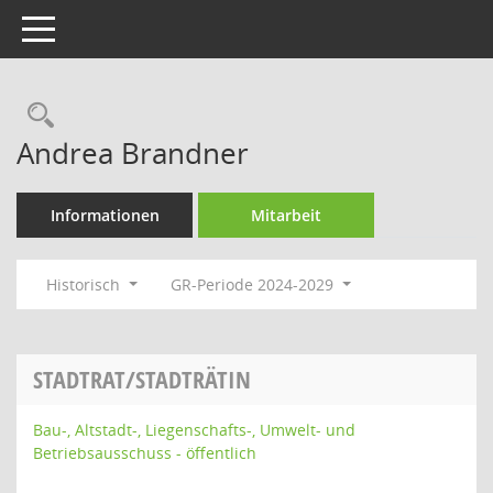
Toggle navigation
Rechercheauswahl
Andrea Brandner
Informationen
Mitarbeit
Historisch
GR-Periode 2024-2029
STADTRAT/STADTRÄTIN
Bau-, Altstadt-, Liegenschafts-, Umwelt- und
Betriebsausschuss - öffentlich