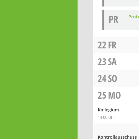
PR
Prot
22
FR
23
SA
24
SO
25
MO
Kollegium
14:00 Uhr
Kontrollausschuss