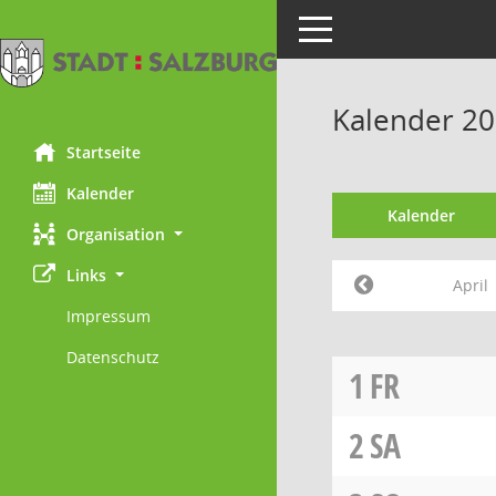
Toggle navigation
Kalender 20
Startseite
Kalender
Kalender
Organisation
Links
April
Impressum
Datenschutz
1
FR
2
SA