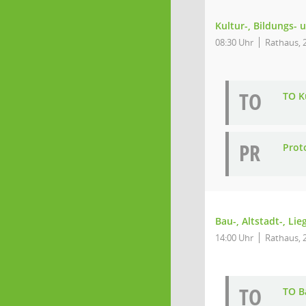
Kultur-, Bildungs- 
08:30 Uhr
Rathaus, 2
TO
TO K
PR
Proto
Bau-, Altstadt-, Li
14:00 Uhr
Rathaus, 2
TO
TO B