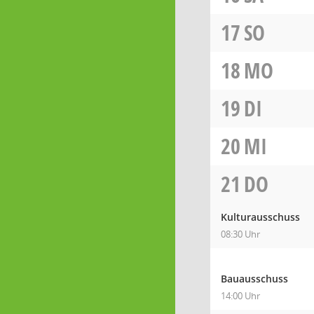
17
SO
18
MO
19
DI
20
MI
21
DO
Kulturausschuss
08:30 Uhr
Bauausschuss
14:00 Uhr