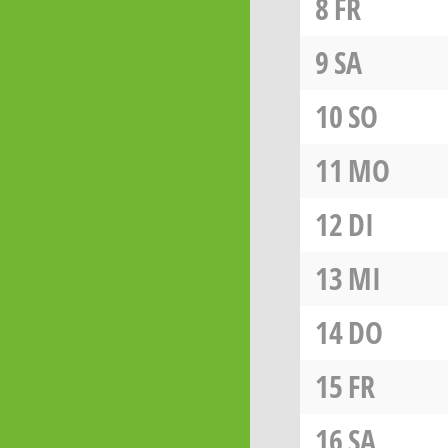
8
FR
9
SA
10
SO
11
MO
12
DI
13
MI
14
DO
15
FR
16
SA