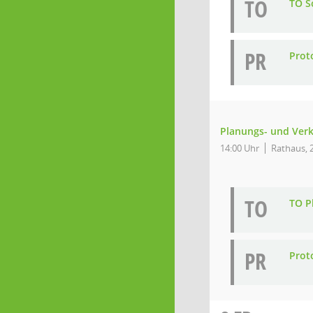
TO
TO So
PR
Proto
Planungs- und Verk
14:00 Uhr
Rathaus, 2
TO
TO P
PR
Prot