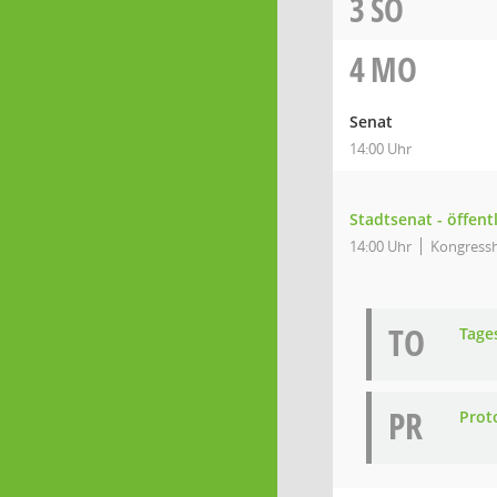
3
SO
4
MO
Senat
14:00 Uhr
Stadtsenat - öffent
14:00 Uhr
Kongressh
TO
Tage
PR
Prot