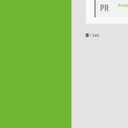
PR
Prot
1 Satz