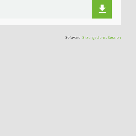
(Wird in
Software:
Sitzungsdienst
Session