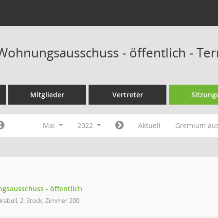
 Wohnungsausschuss - öffentlich - Te
Mitglieder
Vertreter
Sitzung
Mai
2022
Aktuell
Gremium au
gsausschuss - öffentlich
rabell, 2. Stock, Zimmer 200