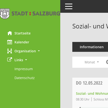
Toggle navigation
Sozial- und
Startseite
Kalender
Informationen
Organisation
Links
Monat
Impressum
Datenschutz
DO
12.05.2022
Sozial- und Wohnun
08:30 Uhr
Schloss Mi