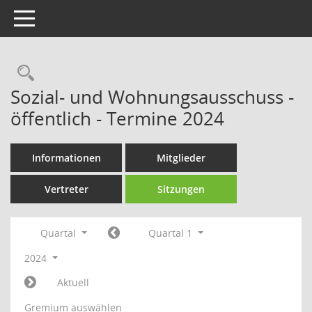
Toggle navigation
Rechercheauswahl
Sozial- und Wohnungsausschuss -
öffentlich - Termine 2024
Informationen
Mitglieder
Vertreter
Sitzungen
Quartal
Quartal 1
2024
Aktuell
Gremium auswählen