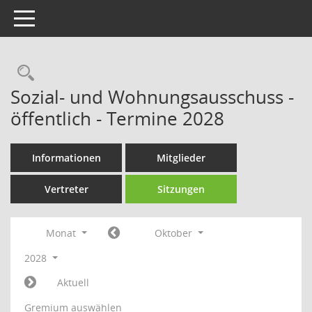
Toggle navigation
Rechercheauswahl
Sozial- und Wohnungsausschuss -
öffentlich - Termine 2028
Informationen
Mitglieder
Vertreter
Sitzungen
Monat
Oktober
2028
Aktuell
Gremium auswählen