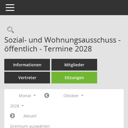
Toggle navigation
Rechercheauswahl
Sozial- und Wohnungsausschuss -
öffentlich - Termine 2028
Informationen
Mitglieder
Vertreter
Sitzungen
Monat
Oktober
2028
Aktuell
Gremium auswählen