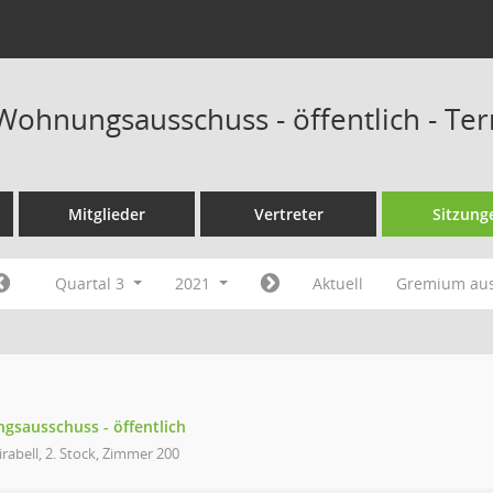
 Wohnungsausschuss - öffentlich - Te
Mitglieder
Vertreter
Sitzung
Quartal 3
2021
Aktuell
Gremium au
gsausschuss - öffentlich
rabell, 2. Stock, Zimmer 200