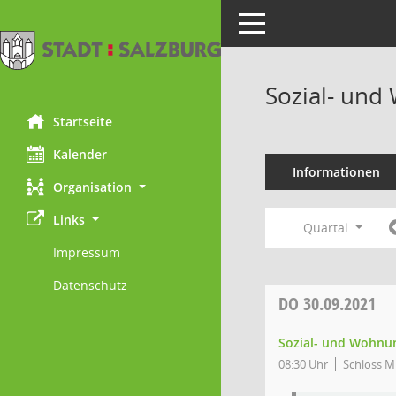
Toggle navigation
Sozial- und
Startseite
Kalender
Informationen
Organisation
Links
Quartal
Impressum
Datenschutz
DO
30.09.2021
Sozial- und Wohnun
08:30 Uhr
Schloss Mi