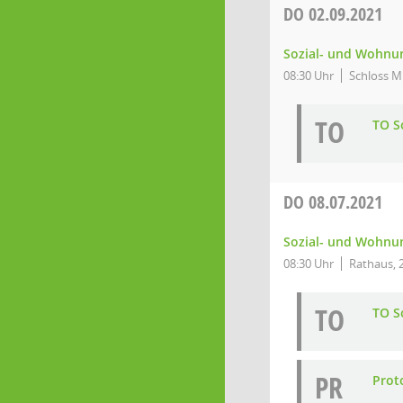
DO
02.09.2021
Sozial- und Wohnun
08:30 Uhr
Schloss Mi
TO
TO So
DO
08.07.2021
Sozial- und Wohnun
08:30 Uhr
Rathaus, 2
TO
TO So
PR
Proto