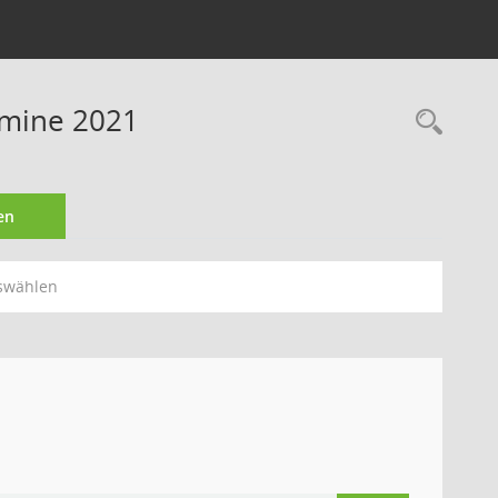
rmine 2021
Rec
en
swählen