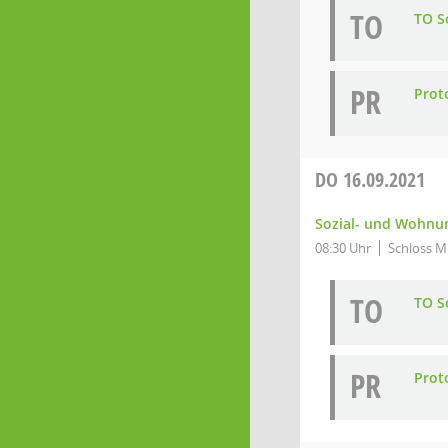
TO
TO So
PR
Proto
DO
16.09.2021
Sozial- und Wohnun
08:30 Uhr
Schloss Mi
TO
TO So
PR
Proto