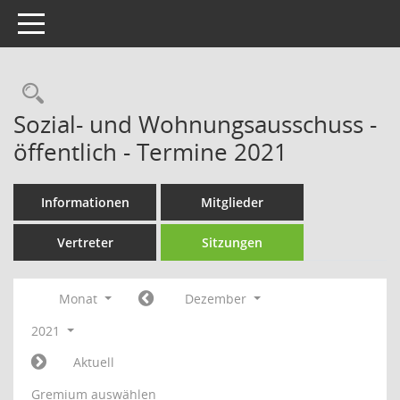
Toggle navigation
Rechercheauswahl
Sozial- und Wohnungsausschuss -
öffentlich - Termine 2021
Informationen
Mitglieder
Vertreter
Sitzungen
Monat
Dezember
2021
Aktuell
Gremium auswählen