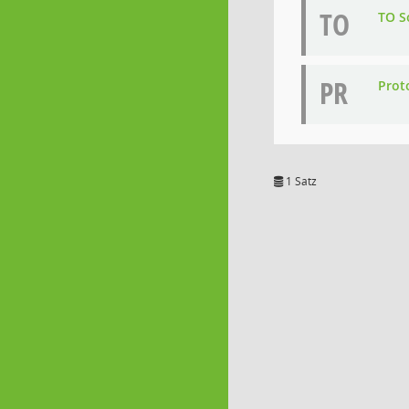
TO
TO S
PR
Proto
1 Satz