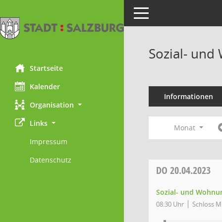
Toggle navigation
Sozial- und
Startseite
Kalender
Informationen
Organisation
Links
Monat
Impressum
Datenschutz
DO
20.04.2023
Sozial- und Wohnun
08:30 Uhr
Schloss Mi