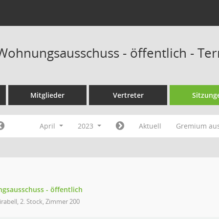
 Wohnungsausschuss - öffentlich - Te
Mitglieder
Vertreter
Sitzung
April
2023
Aktuell
Gremium au
gsausschuss - öffentlich
rabell, 2. Stock, Zimmer 200