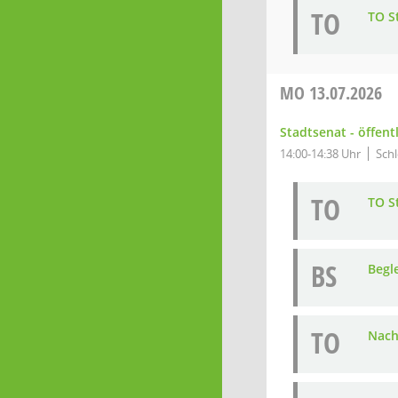
TO
TO S
MO
13.07.2026
Stadtsenat - öffent
14:00-14:38 Uhr
Schl
TO
TO S
BS
Begl
TO
Nach