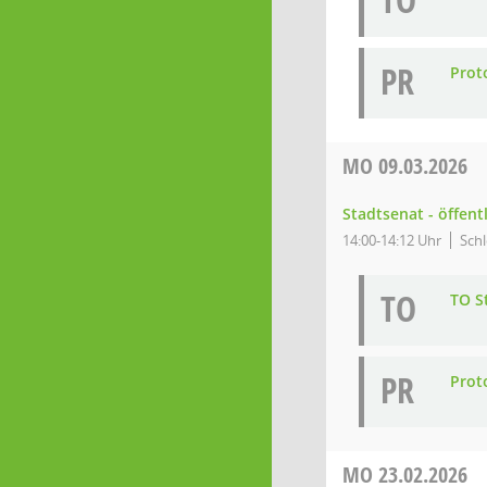
TO
PR
Prot
MO
09.03.2026
Stadtsenat - öffent
14:00-14:12 Uhr
Schl
TO
TO S
PR
Prot
MO
23.02.2026