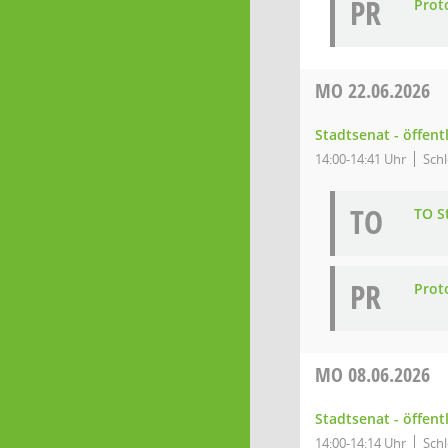
PR
Prot
MO
22.06.2026
Stadtsenat - öffent
14:00-14:41 Uhr
Schl
TO
TO S
PR
Prot
MO
08.06.2026
Stadtsenat - öffent
14:00-14:14 Uhr
Schl