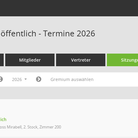
 öffentlich - Termine 2026
Mitglieder
Vertreter
Sitzung
2026
Gremium auswählen
lich
oss Mirabell, 2. Stock, Zimmer 200