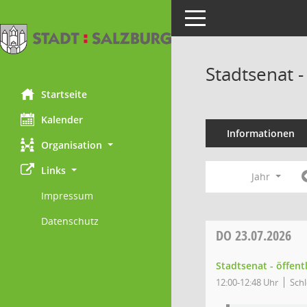
Toggle navigation
Stadtsenat -
Startseite
Kalender
Informationen
Organisation
Links
Jahr
Impressum
Datenschutz
DO
23.07.2026
Stadtsenat - öffent
12:00-12:48 Uhr
Schl