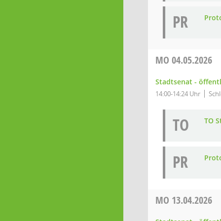
PR
Prot
MO
04.05.2026
Stadtsenat - öffent
14:00-14:24 Uhr
Schl
TO
TO S
PR
Prot
MO
13.04.2026