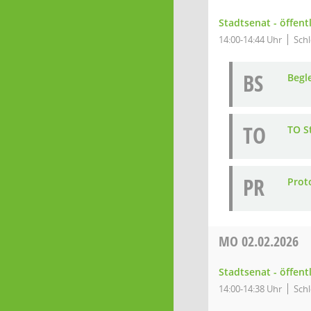
Stadtsenat - öffent
14:00-14:44 Uhr
Schl
BS
Begl
TO
TO S
PR
Prot
MO
02.02.2026
Stadtsenat - öffent
14:00-14:38 Uhr
Schl