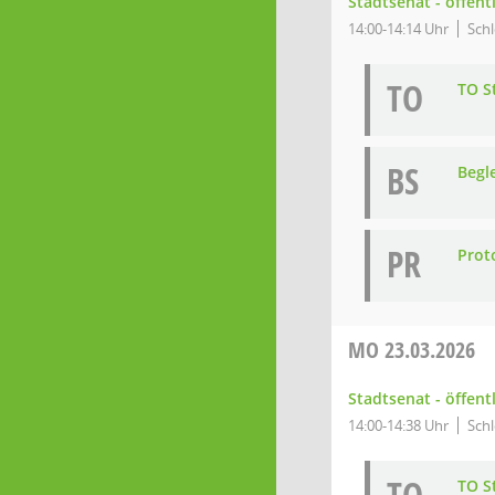
Stadtsenat - öffent
14:00-14:14 Uhr
Schl
TO
TO S
BS
Begl
PR
Prot
MO
23.03.2026
Stadtsenat - öffent
14:00-14:38 Uhr
Schl
TO S