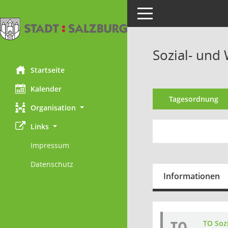
Toggle navigation
Sozial- und
Startseite
Kalender
Tagesordnung
Organisation
Links
Impressum
Datenschutz
Informationen
TO
TO Sozi