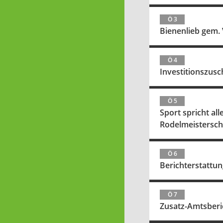
Ö 3
Bienenlieb gem. 
Ö 4
Investitionszus
Ö 5
Sport spricht al
Rodelmeistersch
Ö 6
Berichterstattu
Ö 7
Zusatz-Amtsberi