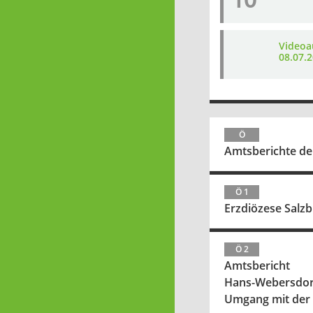
Videoa
08.07.2
Ö
Amtsberichte der
Ö 1
Erzdiözese Salzb
Ö 2
Amtsbericht
Hans-Webersdor
Umgang mit der 