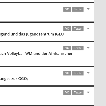
VO
Texte
VO
Texte
 Jugend und das Jugendzentrum IGLU
VO
Texte
each-Volleyball WM und der Afrikanischen
VO
Texte
hanges zur GGO;
VO
Texte