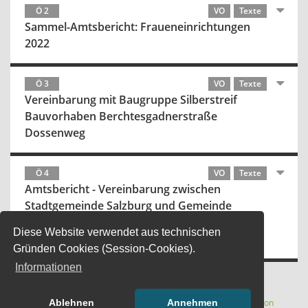
Ö 2
VO
Texte
Sammel-Amtsbericht: Fraueneinrichtungen
2022
Ö 3
VO
Texte
Vereinbarung mit Baugruppe Silberstreif
Bauvorhaben Berchtesgadnerstraße
Dossenweg
Ö 4
VO
Texte
Amtsbericht - Vereinbarung zwischen
Stadtgemeinde Salzburg und Gemeinde
Grödig über einen Kostenbeitrag für das
Diese Website verwendet aus technischen
Seniorenheim Grödig
Gründen Cookies (Session-Cookies).
Informationen
(Wird in
Software:
Sitzungsdienst
Session
Ablehnen
Annehmen