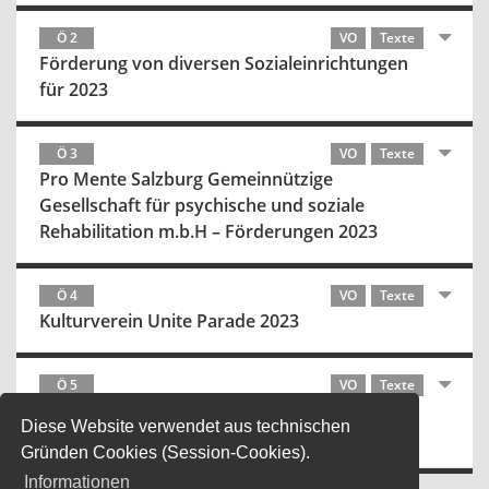
Ö 2
VO
Texte
Förderung von diversen Sozialeinrichtungen
für 2023
Ö 3
VO
Texte
Pro Mente Salzburg Gemeinnützige
Gesellschaft für psychische und soziale
Rehabilitation m.b.H – Förderungen 2023
Ö 4
VO
Texte
Kulturverein Unite Parade 2023
Ö 5
VO
Texte
Grundsatz-Amtsbericht: Einführung einer
Diese Website verwendet aus technischen
Aktiv:Karte in der Stadt Salzburg
Gründen Cookies (Session-Cookies).
Informationen