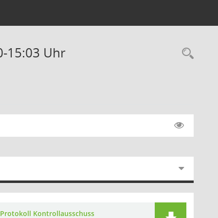
00-15:03 Uhr
Rec
Protokoll Kontrollausschuss