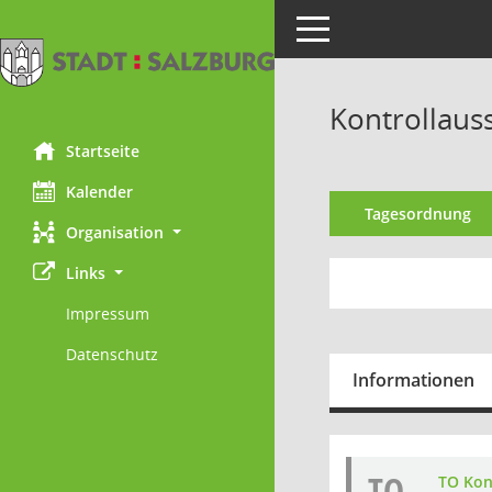
Toggle navigation
Kontrollauss
Startseite
Kalender
Tagesordnung
Organisation
Links
Impressum
Datenschutz
Informationen
TO
TO Kon