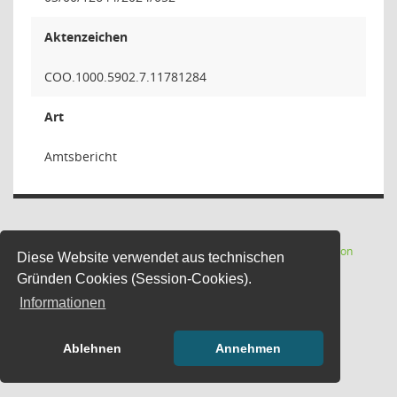
Aktenzeichen
COO.1000.5902.7.11781284
Art
Amtsbericht
(Wird in
Software:
Sitzungsdienst
Session
Diese Website verwendet aus technischen
Gründen Cookies (Session-Cookies).
Informationen
Ablehnen
Annehmen