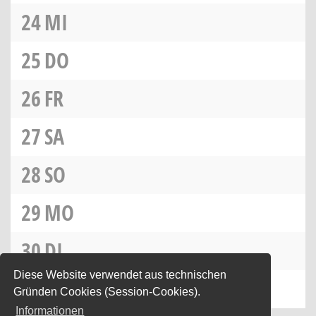
24
MI
25
DO
26
FR
27
SA
28
SO
29
MO
30
DI
Diese Website verwendet aus technischen
31
MI
Gründen Cookies (Session-Cookies).
Informationen