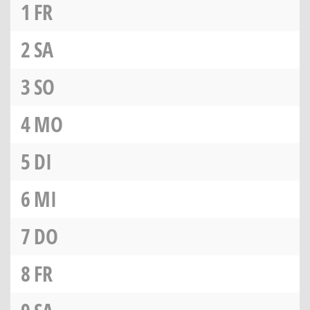
1
FR
2
SA
3
SO
4
MO
5
DI
6
MI
7
DO
8
FR