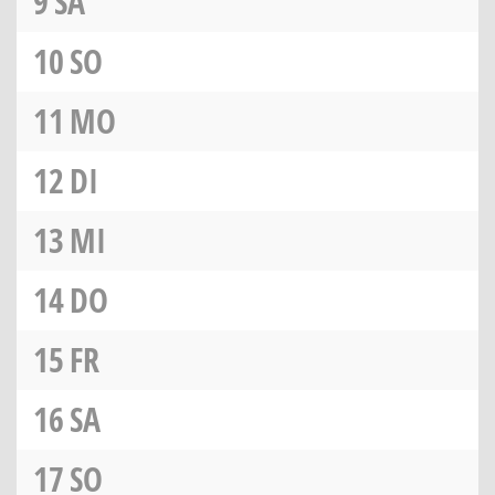
9
SA
10
SO
11
MO
12
DI
13
MI
14
DO
15
FR
16
SA
17
SO