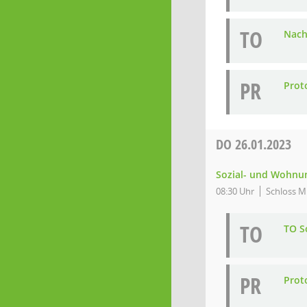
TO
Nach
PR
Proto
DO
26.01.2023
Sozial- und Wohnun
08:30 Uhr
Schloss Mi
TO
TO So
PR
Proto