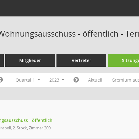
 Wohnungsausschuss - öffentlich - Te
Mitglieder
Vertreter
Sitzung
Quartal 1
2023
Aktuell
Gremium au
gsausschuss - öffentlich
rabell, 2. Stock, Zimmer 200