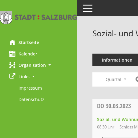
Toggle navigation
Sozial- und
Startseite
Kalender
Informationen
Organisation
Links
Quartal
Impressum
Datenschutz
DO
30.03.2023
Sozial- und Wohnun
08:30 Uhr
Schloss Mi