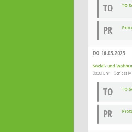
TO
TO S
PR
Prot
DO
16.03.2023
Sozial- und Wohnun
08:30 Uhr
Schloss Mi
TO
TO So
PR
Proto