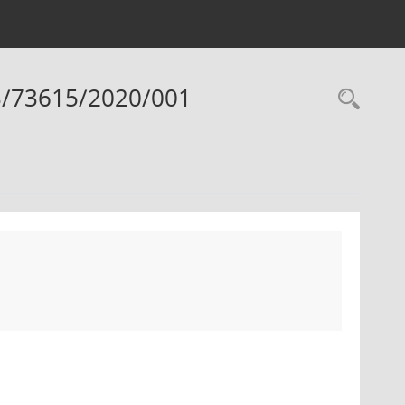
3/73615/2020/001
Rec