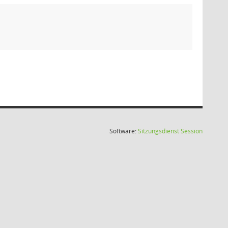
(Wird in
Software:
Sitzungsdienst
Session